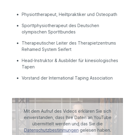
Physiot­therapeut,
Heilt­praktiker und Osteopath
Sportt­physiotherapeut des Deutschen
olympischen Sportt­bundes
Therapeutischer Leiter des Therapiet­zentrums
Rehamed System Seifert
Head-Instruktor & Ausbilder für kinesiologisches
Tapen
Vorstand der International Taping Association
Mit dem Aufruf des Videos erklären Sie sich
einverstanden, dass Ihre Daten an YouTube
übermittelt werden und das Sie die
Datenschutzbestimmungen
gelesen haben.