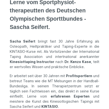
Lerne vom Sport­physiot­
therapeutt­en des Deutschen
Olympischen Sportt­bundes -
Sascha Seifert.
Sacha Seifert
bringt fast 30 Jahre Erfahrung als
Osteopath, Heilt­praktiker und Taping-Experte in die
KINTASIO-Kurse mit. Als Vort­sitzender der International
Taping Association und intert­national anerkannter
Kinesiot­taping Instructor
nach
Dr. Kenzo Kase
, teilt
er wertvolles Wissen und praktische Einblicke.
Er arbeitet seit über 30 Jahren mit
Profit­sportlern
und
betreut Teams wie die MT Melsungen in der Handball-
Bundesliga. In seinem Therapiet­zentrum setzt er
täglich sein Facht­wissen ein, das direkt in seine Kurse
einfließt. Lerne vom
erfahrenen Experten
und
meistere die Kunst des Kinesiot­logischen Tapings mit
Sascha Seifert und
KINTASIO
.