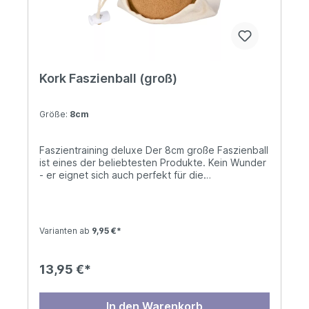
Kork Faszienball (groß)
Größe:
8cm
Faszientraining deluxe Der 8cm große Faszienball
ist eines der beliebtesten Produkte. Kein Wunder
- er eignet sich auch perfekt für die
Selbstmassage gegen Schmerzen und
Verhärtungen. Verwende den großen Faszienball
nach dem Sport, um deine Muskel zu kräftigen
und gleichzeitig zu lockern. Aufgrund seiner
Varianten ab
9,95 €*
Größe lassen sich größere Muskelbereiche
gleichzeitig behandeln und trotzdem passt er
bequem in jede Hand- oder Sporttasche.✓
13,95 €*
effektive Selbstmassage aller Körperbereiche✓
ideal für größere Körperbereiche (z. B.
Oberschenkel)✓ löst Verspannungen &
In den Warenkorb