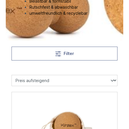
Belastbar & formstabil
Rutschfest & abwaschbar
umweltfreundlich & recyclebar
Filter