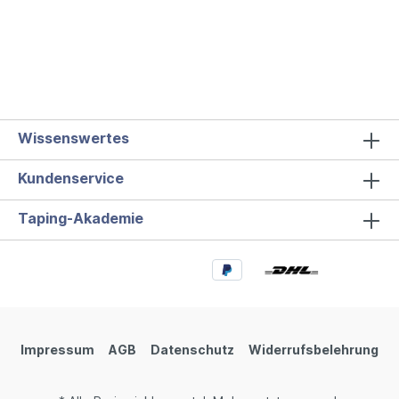
massieren. Um den Druck zu erhöhen, lege den
Faszienball einfach auf den Boden oder klemme
ihn zwischen dich und eine Wand. Erhöhe den
Druck, indem du mit deinem Körpergewicht
arbeitest. Schwierig erreichbare Körperstellen
lassen sich so mit dem Faszienball massieren.
Schulter-, Nacken- und Rückenbereiche erreichst
du mit dem Faszienball mühelos. Sehr angenehm
ist auch die Massage der Fußsohle. Setze dich
Wissenswertes
hierfür einfach auf einen Stuhl, lege den
Faszienball unter deine Fußsohle und massiere sie
Kundenservice
mit dem gewünschten Druck. Wir empfehlen dir
eine regelmäßige Anwendung des Faszienballs
für einen maximalen Erfolg.Produktmerkmale im
Taping-Akademie
Überblick:leicht & robustbelastbar &
formstabilrutschfest &
abwaschbarumweltfreundlich &
recyclebarnatürlich & geruchsneutralDie
Faszienbälle bestehen zu 100% aus Naturkork
und erfüllen höchste Qualitätsstandards. Der
Korkball kann mit Wasser abgewaschen oder
desinfiziert werden. Die Faszienbälle zeichnen
Impressum
AGB
Datenschutz
Widerrufsbelehrung
sich durch ihre Langlebigkeit aus.