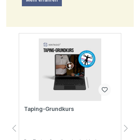
ul
Taping-Grundkurs
T