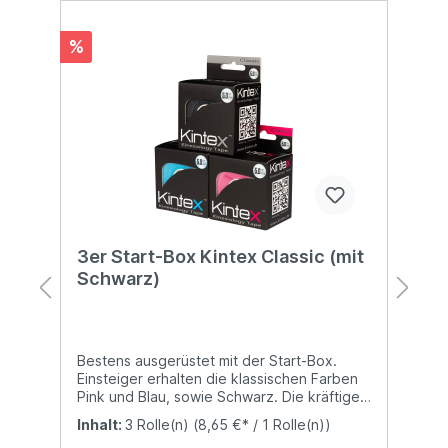
%
%
3er Start-Box Kintex Classic (mit
6
Schwarz)
n
Bestens ausgerüstet mit der Start-Box.
D
Einsteiger erhalten die klassischen Farben
A
Pink und Blau, sowie Schwarz. Die kräftige
N
d
Farbe Schwarz fällt auf und ist vor allem bei
B
Inhalt:
3 Rolle(n)
(8,65 €* / 1 Rolle(n))
I
Sportlern sehr beliebt.Schnelle Hilfe bei
u